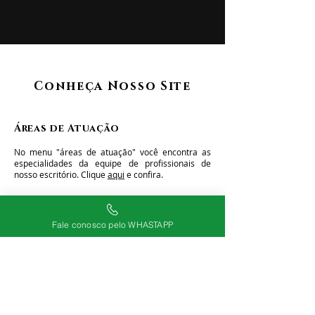
Conheça Nosso Site
Áreas de Atuação
No menu "áreas de atuação" você encontra as
especialidades da equipe de profissionais de
nosso escritório.
Clique
aqui
e confira.
Localização
Fale conosco pelo WHASTAPP
No menu "localização" você encontra o endereço
e um mapa da localização do nosso
escritório.
Clique
aqui
e confira.
Contato
No menu "contato" você encontra os meios de